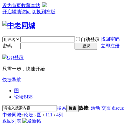
设为首页
收藏本站
开启辅助访问
切换到窄版
找回密码
自动登录
密码
立即注册
登录
只需一步，快速开始
快捷导航
图
论坛
BBS
搜索
热搜:
活动
交友
discuz
搜索
中老同城
»
论坛
›
图
›
111
›
4列
返回列表