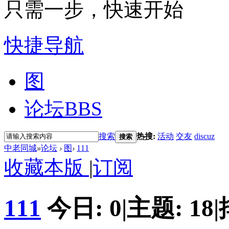
只需一步，快速开始
快捷导航
图
论坛
BBS
搜索
热搜:
活动
交友
discuz
搜索
中老同城
»
论坛
›
图
›
111
收藏本版
|
订阅
111
今日:
0
|
主题:
18
|