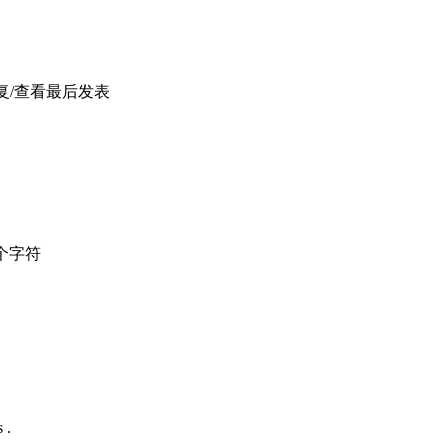
复/查看
最后发表
个字符
 .