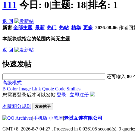
111
今日:
0
|
主题:
18
|
排名:
1
返 回
新窗
全部主题
最新
热门
热帖
精华
更多
2026-08-06
作者
回
本版块或指定的范围内尚无主题
返 回
快速发帖
还可输入
80
高级模式
B
Color
Image
Link
Quote
Code
Smilies
您需要登录后才可以发帖
登录
|
立即注册
本版积分规则
发表帖子
|
Archiver
|
手机版
|
小黑屋
|
老挝互连有限公司
GMT+8, 2026-8-7 04:27
, Processed in 0.036105 second(s), 9 queries